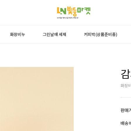
화장비누
그린날애 세제
커피박(상품준비중)
감
화장비
판매
배송