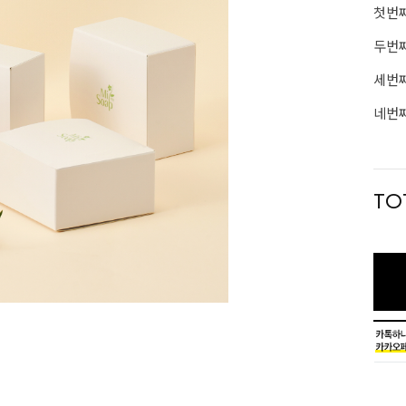
첫번째
두번째
세번째
네번째
TO