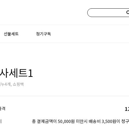
선물세트
정기구독
사세트1
누4개, 쇼핑백
1
가격
비
총 결제금액이 50,000원 미만시 배송비 3,500원이 청