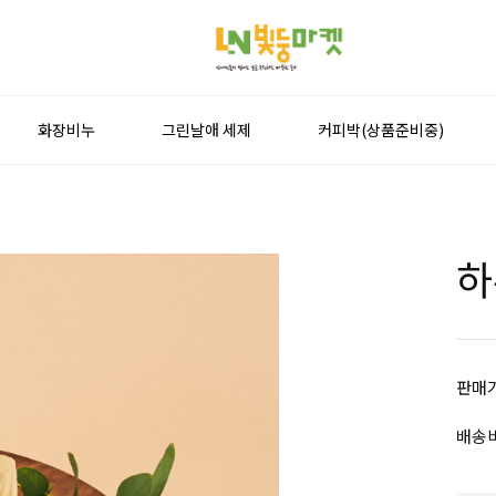
화장비누
그린날애 세제
커피박(상품준비중)
하
판매
배송