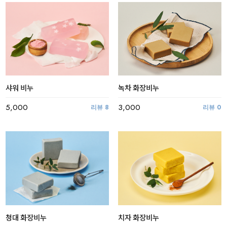
샤워 비누
녹차 화장비누
5,000
3,000
리뷰
8
리뷰
0
치자 화장비누
청대 화장비누