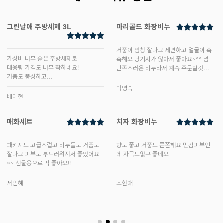
그린날애 주방세제 3L
마리골드 화장비누
거품이 엄청 잘나고 세면하고 얼굴이 촉
가성비 너무 좋은 주방세제로
촉해요 당기지가 않아서 좋아요~^^ 넘
대용량 가격도 너무 착하네요!
만족스러운 비누라서 계속 주문할것같
거품도 풍성하고
아요!
세척력도 좋고
박영숙
향도 좋고
배미현
사용하기 좋네요!
가치 있는 소비를 넘어서서
매화세트
치자 화장비누
품질까지 만족할 수 있는 빛과둥지 제품
으로
패키지도 고급스럽고 비누들도 거품도
향도 좋고 거품도 쫀쫀해요 민감피부인
마음에 쏙 드네요!
잘나고 피부도 부드러워져서 좋았어요
데 자극도없구 좋네요
~~ 선물용으로 딱 좋아요!!
서인혜
조현애