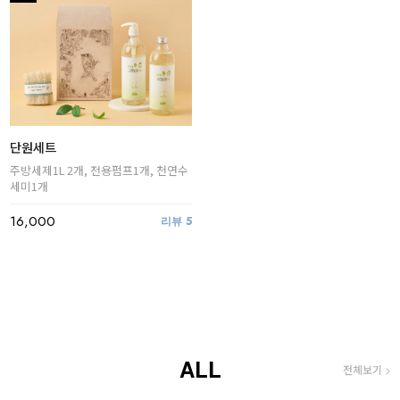
단원세트
주방세제1L 2개, 전용펌프1개, 천연수
세미1개
16,000
리뷰
5
ALL
전체보기 >