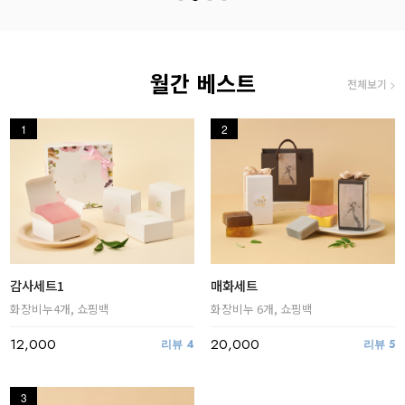
월간 베스트
전체보기 >
1
2
감사세트1
매화세트
화장비누4개, 쇼핑백
화장비누 6개, 쇼핑백
12,000
20,000
리뷰
4
리뷰
5
3